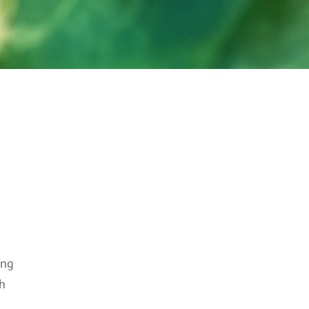
ung
ch
m